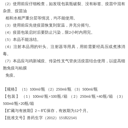
（
）使用前应仔细检查，如发现包装瓶破裂、没有标签、疫苗中混有
2
杂质、疫苗油
相和水相严重分层等情况，均不能使用。
（
）使用前应先使疫苗恢复到室温，并充分摇匀。
3
（
）疫苗包装启封后要防止污染，限
小时内用完。
4
2
（
）本品不能冻结。
5
（
）注射本品用的针头、注射器等用具，用前需要经高压或煮沸消
6
毒。
（
）本品应与鸡新城疫、传染性支气管炎活疫苗结合使用，以提高细
7
胞免疫与粘膜
免疫。
【规格】
（
）
瓶
（
）
瓶
（
）
瓶
1
100ml/
2
250ml/
3
500ml/
【包装】
（
）
瓶×
瓶
箱
（
）
瓶×
瓶
箱
（
）
1
100ml/
100
/
2
250ml/
40
/
3
瓶×
瓶
箱
500ml/
20
/
【贮藏与有效期】
～
℃保存，有效期为
个月。
2
8
12
【批准文号】兽药生字（
）
2012
151822141