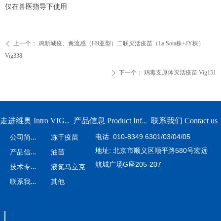
仅在兽医指导下使用
上一个：
鸡新城疫、禽流感（H9亚型）二联灭活疫苗（La Sota株+JY株）
ꄴ
Vig338
下一个：
鸡毒支原体灭活疫苗 Vig151
ꄲ
联系我们 Contact us
走进维奥 Intro VIGOLY
产品信息 Product Information
公
司简介
电话: 010-8349 6301/03/04/05
冻干疫苗
地址: 北京市顺义区顺平路580号宏远
产
品信息
油苗
航城广场G座205-207
技
术专栏
液氮马立克
联
系我们
其他