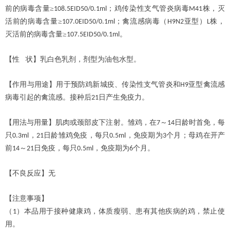
前的病毒含量≥
；鸡传染性支气管炎病毒
株，灭
108.5EID50/0.1ml
M41
活前的病毒含量≥
；禽流感病毒（
亚型）
株，
107.0EID50/0.1ml
H9N2
L
灭活前的病毒含量≥
。
107.5EID50/0.1ml
【性
状】乳白色乳剂，剂型为油包水型。
【作用与用途】用于预防鸡新城疫、传染性支气管炎和
亚型禽流感
H9
病毒引起的禽流感。接种后
日产生免疫力。
21
【用法与用量】肌肉或颈部皮下注射。雏鸡，在
～
日龄时首免，每
7
14
只
，
日龄雏鸡免疫，每只
，免疫期为
个月；母鸡在开产
0.3ml
21
0.5ml
3
前
～
日免疫，每只
，免疫期为
个月。
14
21
0.5ml
6
【不良反应】无
【注意事项】
（
）本品用于接种健康鸡，体质瘦弱、患有其他疾病的鸡，禁止使
1
用。