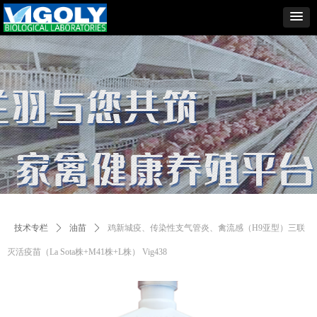
技术专栏
ꄲ
油苗
ꄲ
鸡新城疫、传染性支气管炎、禽流感（H9亚型）三联
灭活疫苗（La Sota株+M41株+L株） Vig438