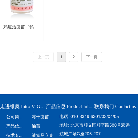
鸡痘活疫苗（鹌鹑
化弱毒株）Vig102
上一页
1
2
下一页
联系我们 Contact us
走进维奥 Intro VIGOLY
产品信息 Product Information
公
司简介
电话: 010-8349 6301/03/04/05
冻干疫苗
地址: 北京市顺义区顺平路580号宏远
产
品信息
油苗
航城广场G座205-207
技
术专栏
液氮马立克