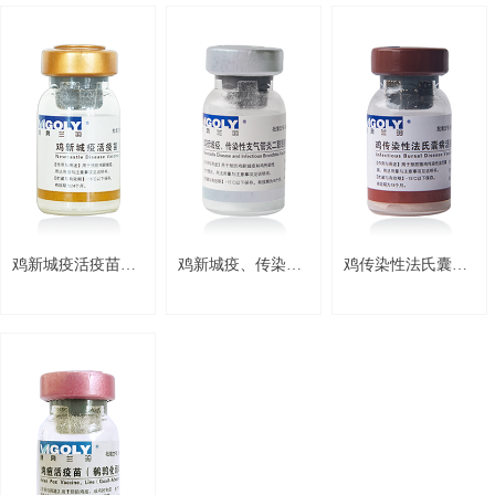
鸡新城疫活疫苗
鸡新城疫、传染性
鸡传染性法氏囊病
（La Sota 株）
支气管炎二联活疫
活疫苗（B87株）
Vig116
苗（La Sota株
Vig114
+H120株）
Vig221/Vig223